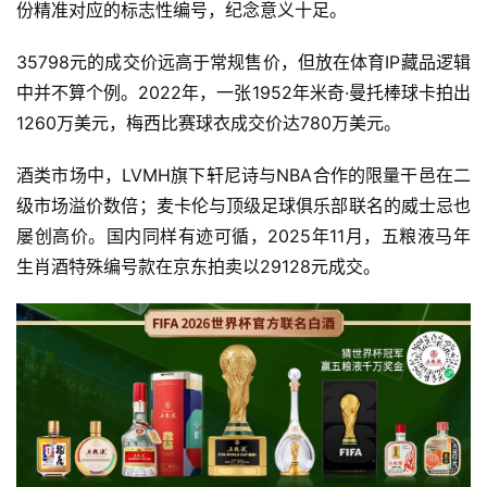
份精准对应的标志性编号，纪念意义十足。
35798元的成交价远高于常规售价，但放在体育IP藏品逻辑
中并不算个例。2022年，一张1952年
米奇·曼托
棒球卡拍出
首
1260万美元，梅西比赛球衣成交价达780万美元。
页
酒类市场中，
LVMH
旗下轩尼诗与NBA合作的限量干邑在二
公
级市场溢价数倍；麦卡伦与顶级足球俱乐部联名的威士忌也
司
屡创高价。国内同样有迹可循，2025年11月，五粮液马年
生肖酒特殊编号款在京东拍卖以29128元成交。
深
度
人
物
登录
注册
酒
观