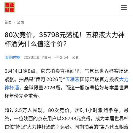
首页
公司
80次竞价，35798元落槌！五粮液大力神
杯酒凭什么值这个价？
酒业时报
2026年6月18日 下午2:54
公司
6月14日晚8点，京东拍卖直播间里，气氛比世界杯赛场还
紧张。拍品是“传奇·2026号”
五粮液
国际足联官方授权
大力
神杯酒
，全球限量2026瓶，而这一瓶编号恰好与本届世界
杯年份完全重合。
超过2.5万人围观，80次竞价，历时1小时激烈争夺，最
终，一位陕西的京东用户以35798元竞得，成为本届世界杯
首位“捧起”大力神杯酒的幸运者。同期拍卖的“第八代五粮液