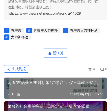
原创文章版权归本网所有；转载文章归原作者所有。发布者：
酒业时报，转载请注明出处：
https://www.thewinetimes.com/gongsi/11029
五粮液
五粮液大力神杯
五粮液大力神杯酒
大力神杯酒
赞
(0)
生成海报
0
0
习酒“君品荟”APP对标茅台“i茅台”，仅三年就下架了。
上一篇
2026年6月17日 下午7:10
茅台的社会责任答卷，重新定义“一瓶酒”的重量