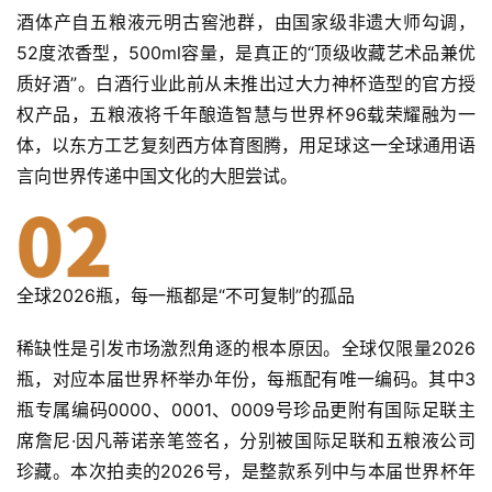
酒体产自五粮液元明古窖池群，由国家级非遗大师勾调，
52度浓香型，500ml容量，是真正的“顶级收藏艺术品兼优
质好酒”。白酒行业此前从未推出过大力神杯造型的官方授
权产品，五粮液将千年酿造智慧与世界杯96载荣耀融为一
体，以东方工艺复刻西方体育图腾，用足球这一全球通用语
言向世界传递中国文化的大胆尝试。
全球2026瓶，每一瓶都是“不可复制”的孤品
稀缺性是引发市场激烈角逐的根本原因。全球仅限量2026
瓶，对应本届世界杯举办年份，每瓶配有唯一编码。其中3
瓶专属编码0000、0001、0009号珍品更附有国际足联主
席
詹尼·因凡蒂诺
亲笔签名，分别被国际足联和五粮液公司
珍藏。本次拍卖的2026号，是整款系列中与本届世界杯年