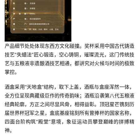
产品细节处处体现东西方文化碰撞。奖杯采用中国古代铸造
技艺“
失蜡法
”匠心锻造，空心铸铜，璀璨流光，这门传统技
艺与五粮液非遗酿酒技艺相通，都讲究对火候与时间的极致
掌控。
酒盒采用“天地盒”结构，取下上盖，酒瓶与盒座浑然一体，
全方位呈现典藏级巨作的传奇韵味；酒瓶沿袭第八代五粮液
经典轮廓，方正之间尽显风骨，相得益彰。顶冠星芒镌刻历
届世界杯冠军之星，盒底基座铭刻所有曾捧杯的国家名称，
四面台阶构筑“殿堂”意境，象征运动员攀登巅峰的拼搏精
神。