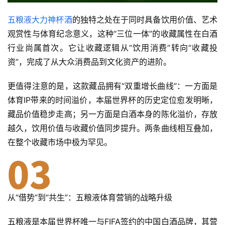
五粮液大力神杯酒
的独特之处在于同时具备饮用价值、艺术
活
观赏性与体育纪念意义，这种“三位一体”的收藏属性在白酒
动
行业尚属首次。它让收藏逻辑从“饮用消费”转向“收藏投
资”，完成了从大众消费品到文化资产的进阶。
动
态
更值得注意的是，这款藏品拥有“双重增长曲线”：一方面是
体育IP带来的时间溢价，本届世界杯的历史定位愈发明晰，
视
藏品价值稳步走高；另一方面是白酒本身的陈化溢价，存放
频
越久，饮用价值与收藏价值同步提升。两条曲线相互叠加，
在整个收藏市场中极为罕见。
从“借势”到“共生”：五粮液体育营销的战略升级
五粮液是本届世界杯唯一与FIFA签约的中国白酒品牌，其营