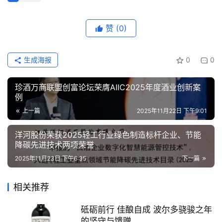
赞
(0)
生成海报
0
0
珍酒万商联盟创富论坛荣膺AIIC2025年度酒业创新案
例
上一篇
2025年11月22日 下午9:01
洋河股份荣获2025轻工行业绿色制造标杆企业、节能
降碳先进技术两项荣誉
2025年11月23日 下午6:35
下一篇
相关推荐
砥砺前行 佳酿自成 波尔多骁骏之年
的坚守与馈赠