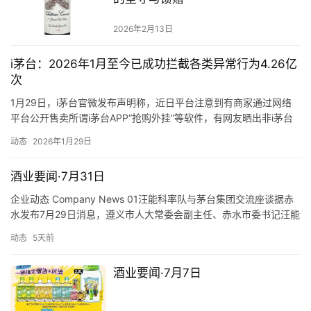
2026年2月13日
i茅台：2026年1月至今已成功拦截各类异常行为4.26亿
次
1月29日，i茅台官微发布声明称，近日平台注意到有商家通过网络
平台公开售卖所谓i茅台APP“抢购外挂”等软件，有网友晒出非i茅台
官方通知的批量成交记录。以上售卖、使用该类软件的行为，对公
动态
2026年1月29日
平的市场秩序造成了不良社会影响，涉嫌违反《中华人民共和国民
法典》《中华人民共和国网络安全法》《中华人民共和国消费者权
酒业要闻·7月31日
益保护法》。 i茅台方面表示，消费者使用该类软件存在信息与…
企业动态 Company News 01汪能科率队与茅台集团交流座谈据赤
水发布7月29日消息，遵义市人大常委会副主任、赤水市委书记汪能
科率队到茅台集团交流座谈。茅台集团党委书记、董事长陈华出席
动态
5天前
会议并讲话。汪能科表示，希望双方进一步拓宽合作领域，聚焦”茅
台所需、赤水所能”，搭建好沟通对接平台，推动资源互补、互利共
酒业要闻·7月7日
赢，共谋发展新篇。 01…