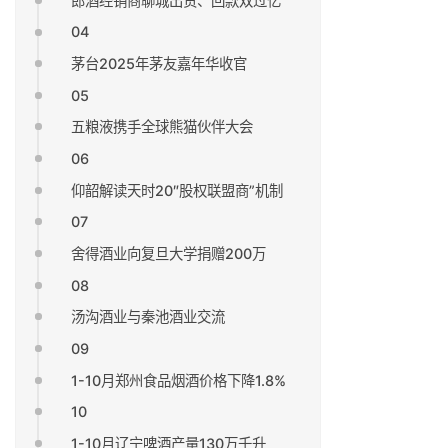
郎酒经销商聊城出货、回款双过亿
04
茅台2025年茅友嘉年华收官
05
五粮液携手全球熊猫伙伴大会
06
仰韶解读天时20″股权联盟商”机制
07
舍得酒业向复旦大学捐赠200万
08
汤沟酒业与秦池酒业交流
09
1-10月郑州食品烟酒价格下降1.8%
10
1-10月辽宁啤酒产量130万千升