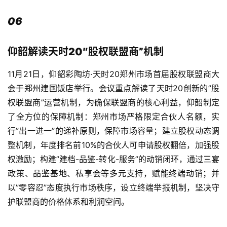
06
仰韶解读天时20″股权联盟商”机制
11月21日，仰韶彩陶坊·天时20郑州市场首届股权联盟商大
会于郑州建国饭店举行。会议重点解读了天时20创新的”股
权联盟商”运营机制，为确保联盟商的核心利益，仰韶制定
了全方位的保障机制：郑州市场严格限定合伙人名额，实
行”出一进一”的递补原则，保障市场容量；建立股权动态调
首
整机制，年度排名前10%的合伙人可申请股权翻倍，加强股
页
权激励；构建”建档-品鉴-转化-服务”的动销闭环，通过三宴
政策、品鉴基地、私享会等多元支持，赋能终端动销；并
公
以”零容忍”态度执行市场秩序，设立终端举报机制，坚决守
司
护联盟商的价格体系和利润空间。
深