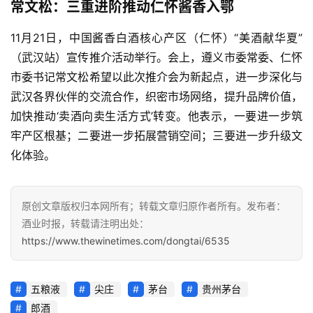
常文松：三重进阶推动仁怀酱香入鄂
11月21日，中国酱香白酒核心产区（仁怀）“美酒献华夏”
（武汉站）宣传推介活动举行。会上，遵义市委常委、仁怀
市委书记常文松希望以此次推介会为新起点，进一步深化与
武汉各界伙伴的交流合作，织密市场网络，提升品牌价值，
加快推动‘卖酒向卖生活方式’转变。他表示，一要进一步筑
牢产区根基；二要进一步拓展营销空间；三要进一步升级文
化体验。
原创文章版权归本网所有；转载文章归原作者所有。发布者：
酒业时报，转载请注明出处：
https://www.thewinetimes.com/dongtai/6535
五粮液
尖庄
茅台
贵州茅台
郎酒