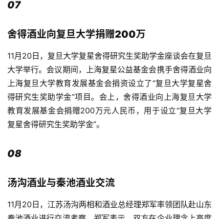
07
度
舍得酒业向复旦大学捐赠200万
人
物
11月20日，复旦大学复星舍得研究生奖助学金座谈会在复旦
大学举行。会议期间，上海复星公益基金会携手舍得酒业向
登录
注册
酒
上海复旦大学教育发展基金会捐资设立了“复旦大学复星舍
观
得研究生奖助学金”项目。会上，舍得酒业向上海复旦大学
教育发展基金会捐赠200万元人民币，用于设立“复旦大学
活
复星舍得研究生奖助学金”。
动
动
08
态
汤沟酒业与秦池酒业交流
视
频
11月20日，江苏汤沟两相和酒业总经理郑军率领团队赴山东
秦池酒业进行交流考察。郑军表示，双方在企业理念上高度