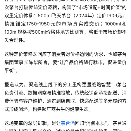
次茅台打破传统定价逻辑，构建了“市场适配+时间价值”的
双重定价体系：500ml飞天茅台（2024年）定价1909元，
精准锚定1750-1950元的市场真实成交价；1000ml和
100ml规格按500ml价格体系等比测算，略低于市场价却不
失合理性。
这种定价策略既回应了消费者对价格透明的诉求，也如茅台
集团董事长陈华所言，要“让产品价格随行就市，促进量价
平衡”。
报道认为，渠道线上线下的分工重构更显战略智慧：i茅台
负责引流、数据洞察与精准投放，传统经销商承接配送、消
费体验与客户维护，通过到店自取、快递配送等多元履约方
式形成闭环，构建起厂商共生的健康生态。
这场变革的深层逻辑，是让
茅台酒
回归“消费本质”。i茅台通