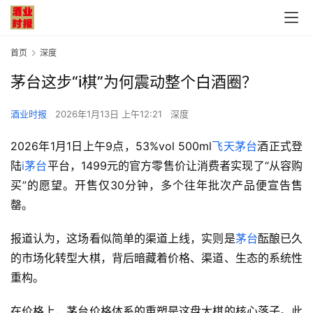
首页
深度
茅台这步“i棋”为何震动整个白酒圈？
酒业时报
2026年1月13日 上午12:21
深度
2026年1月1日上午9点，53%vol 500ml
飞天茅台
酒正式登
陆
i茅台
平台，1499元的官方零售价让消费者实现了“从容购
买”的愿望。开售仅30分钟，多个往年批次产品便宣告售
罄。
报道认为，这场看似简单的渠道上线，实则是
茅台
酝酿已久
的市场化转型大棋，背后暗藏着价格、渠道、生态的系统性
重构。
在价格上，
茅台
价格体系的重塑是这盘大棋的核心落子。此