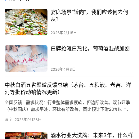
宴席场景“转向”，我们应该何去何
从？
2026年2月15日
白牌抢滩白热化，葡萄酒混战加剧
2026年4月3日
中秋白酒五省渠道反馈总结（茅台、五粮液、老窖、洋
河等批价动销情况更新）
全国反馈 需求状况：行业整体需求疲软，但边际改善。双节旺季
（中秋国庆）需求平淡，环比有所改善，同比预计下滑20%以上，
批价略降，库存上升。 行业趋势：关注供给收缩与头部酒企策略调
深度
2025年9月23日
整，行业出清方向渐明。预计2026年价格指标转正有望带动通胀与
企业盈利上升，白酒需求持续恢复 安徽区域总结 动销数据：双节
酒水行业大洗牌：未来3年，什么样
动销预计下滑20-30%以上。迎驾贡酒合肥地区出库量…