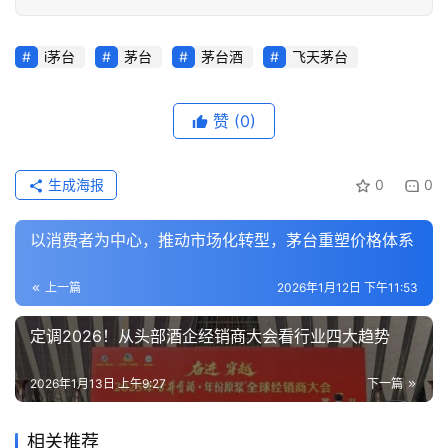
活
i茅台
茅台
茅台酒
飞天茅台
动
动
赞
(0)
态
生成海报
0
0
视
频
以消费者为中心，推动市场化转型，茅台重塑价格体系
上一篇
2026年1月12日 下午11:53
定调2026！从头部酒企经销商大会看行业四大趋势
2026年1月13日 上午9:27
下一篇
相关推荐