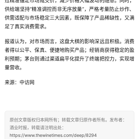
过精准锚定市场成交价，减少价格大幅波动的隐患。同时，
供给端坚持“精准调控而非无序放量”，严格考量防止炒作、
供需适配与市场稳定三大因素，既保障了产品稀缺性，又满
足了真实消费需求。
首
页
报道认为，
对市场而言，这盘大棋的影响深远且积极。
消费
者得以公平、保真、便捷地购买产品；经销商获得稳定的盈
公
利预期；茅台则通过渠道扁平化提升了终端把控力，实现增
司
量营收。
深
来源：中访网
度
人
物
原创文章版权归本网所有；转载文章归原作者所有。发布者：
登录
注册
酒
酒业时报，转载请注明出处：
观
https://www.thewinetimes.com/deep/8294