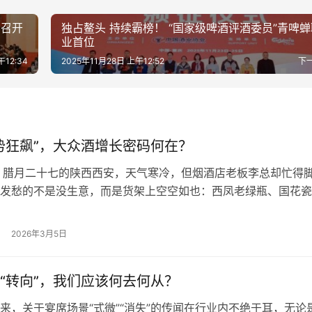
功召开
独占鳌头 持续霸榜！ “国家级啤酒评酒委员”青啤
业首位
午12:34
2025年11月28日 上午12:52
下
势狂飙”，大众酒增长密码何在？
尽欢 腊月二十七的陕西西安，天气寒冷，但烟酒店老板李总却忙得
发愁的不是没生意，而是货架上空空如也：西凤老绿瓶、国花瓷
375酒等产品，早就全部卖断货。 四川成都，沱牌T68远超预
销商张总都感到极为震惊。他表示，“50元以上的高线光瓶酒，
2026年3月5日
。” 河南郑州，经销商王总透露：“今年大众酒卖得格外火，茅
“转向”，我们应该何去何从？
来，关于宴席场景“式微”“消失”的传闻在行业内不绝于耳，无论