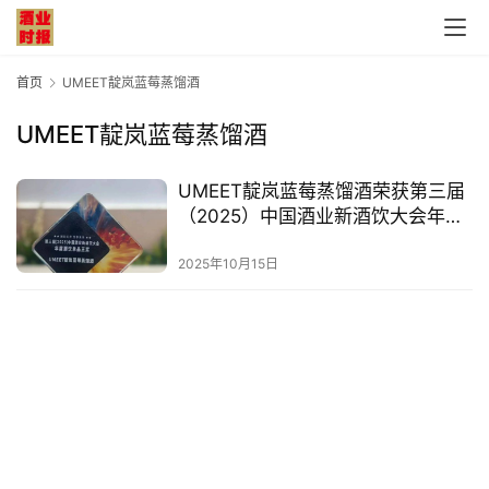
首页
UMEET靛岚蓝莓蒸馏酒
UMEET靛岚蓝莓蒸馏酒
首
UMEET靛岚蓝莓蒸馏酒荣获第三届
页
（2025）中国酒业新酒饮大会年度
潮饮单品王奖
公
2025年10月15日
司
深
度
人
物