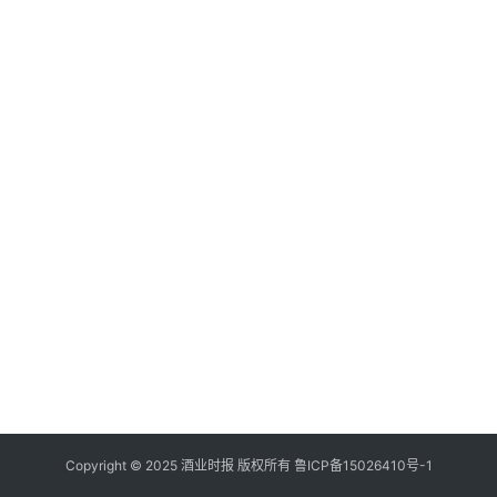
登录
注册
酒
观
活
动
动
态
视
频
Copyright © 2025 酒业时报 版权所有
鲁ICP备
15026410号-1