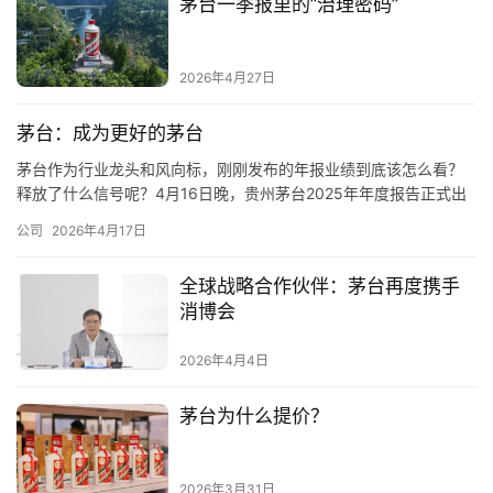
动
茅台一季报里的”治理密码”
动
2026年4月27日
态
茅台：成为更好的茅台
视
茅台作为行业龙头和风向标，刚刚发布的年报业绩到底该怎么看？
频
释放了什么信号呢？4月16日晚，贵州茅台2025年年度报告正式出
炉：全年实现营业总收入1720.54亿元，归属于上市公司股东的净利
公司
2026年4月17日
润823.20亿元。 在酒业时报看来，对于茅台这样伟大的企业，评判
其价值从来不能局限于短期业绩的起伏，更应着眼于长期发展的底
全球战略合作伙伴：茅台再度携手
气；不能简单纠缠于营收利润的一时波动，更要读懂其…
消博会
2026年4月4日
茅台为什么提价？
2026年3月31日