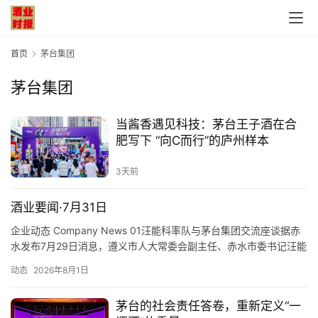
首页
茅台集团
茅台集团
当酱香遇见科技：茅台王子酒在合
肥写下 “向C而行”的庐州样本
3天前
酒业要闻·7月31日
企业动态 Company News 01汪能科率队与茅台集团交流座谈据赤
水发布7月29日消息，遵义市人大常委会副主任、赤水市委书记汪能
科率队到茅台集团交流座谈。茅台集团党委书记、董事长陈华出席
动态
2026年8月1日
会议并讲话。汪能科表示，希望双方进一步拓宽合作领域，聚焦”茅
台所需、赤水所能”，搭建好沟通对接平台，推动资源互补、互利共
茅台的社会责任答卷，重新定义“一
赢，共谋发展新篇。 01…