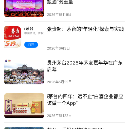
瓶酒”的重量
首
2026年6月19日
页
张贵超：茅台的“年轻化”探索与实践
公
司
2026年6月3日
深
度
贵州茅台2026年茅友嘉年华在广东
启幕
人
2026年5月22日
物
i茅台的四年：远不止“白酒企业都应
登录
注册
酒
该做一个App”
观
2026年5月22日
活