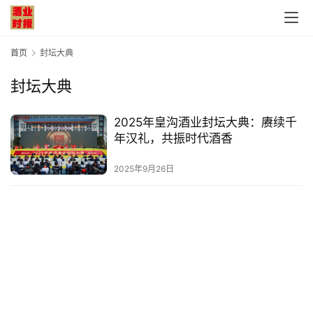
首页
封坛大典
封坛大典
首
2025年皇沟酒业封坛大典：赓续千
页
年汉礼，共振时代酒香
公
2025年9月26日
司
深
度
人
物