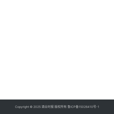
登录
注册
酒
观
活
动
动
态
视
频
Copyright © 2025 酒业时报 版权所有
鲁ICP备
15026410号-1