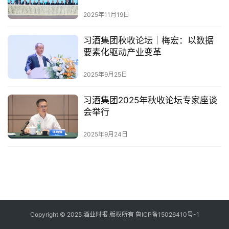
登录
注册
酒
2025年11月19日
观
习酒集团秋收论坛｜梅宏：以数据
要素化驱动产业变革
活
动
2025年9月25日
动
习酒集团2025年秋收论坛专家座谈
态
会举行
视
2025年9月24日
频
Copyright © 2025 酒业时报 版权所有
鲁ICP备
15026410号-1