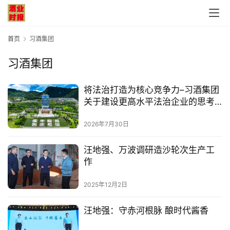
首页
习酒集团
习酒集团
首
将法治打造为核心竞争力–习酒集团
页
关于建设更高水平法治企业的思考
与实践
公
2026年7月30日
司
汪地强、万波调研造沙轮次生产工
作
深
度
2025年12月2日
人
汪地强：守赤河根脉 酿时代酱香
物