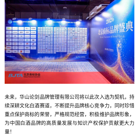
页
公
司
深
度
人
物
登录
注册
酒
未来，华山论剑品牌管理有限公司将以此次入选为契机，持
观
续深耕文化白酒赛道，不断提升品牌核心竞争力，同时珍惜
重点保护商标的荣誉，严格规范经营，积极维护品牌形象，
活
为中国白酒品牌的高质量发展与知识产权保护贡献更大力
动
量！