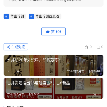
华山论剑
华山论剑西凤酒
赞
(0)
生成海报
0
0
水井坊20年外资局，即将落幕？
上一篇
2026年1月22日 下午5:48
古井贡酒推出26度轻度古7、古8新品
2026年1月22日 下午6:52
下一篇