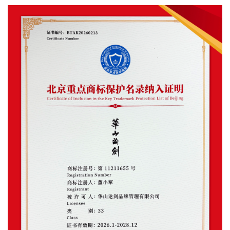
动
态
视
频