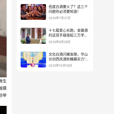
低度白酒要火了？这三个
问题你必须要知道！
2025年7月31日
十七载爱心长跑，金徽酒
的这双手链接起三万学子
的人生路
2025年9月29日
文化白酒闪耀金陵，华山
论剑西凤酒秋糖展实力”出
圈”
2025年10月16日
微生
触摸
纷举