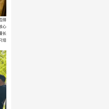
边排
核心
漫长
只培