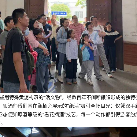
这些用特殊黄泥构筑的”活文物”，经数百年不间断酿造形成的独特
。酿酒师傅们围在甑桶旁展示的”绝活”吸引全场目光：仅凭双手
形态便知原酒等级的”看花摘酒”技艺，每一个动作都引得游客纷
节。