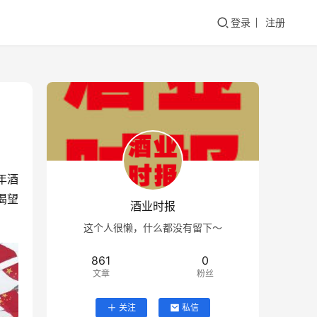
登录
注册
年酒
渴望
酒业时报
这个人很懒，什么都没有留下～
861
0
文章
粉丝
关注
私信