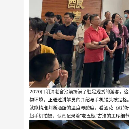
2020口明清老窖池前挤满了驻足观赏的游客，
物环境，正通过讲解员的介绍与手机镜头被定格
就能精准判断酒醅的温度与酸度，看酒花飞溅的
起手机拍摄，认真记录着”老五甑”古法的工序细