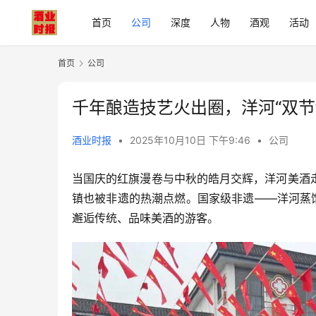
首页
公司
深度
人物
酒观
活动
首页
公司
千年酿造技艺火出圈，洋河“双节
酒业时报
•
2025年10月10日 下午9:46
•
公司
当国庆的红旗漫卷与中秋的皓月交辉，洋河美酒
镇也被非遗的热潮点燃。国家级非遗——洋河蒸
邂逅传统、品味美酒的游客。