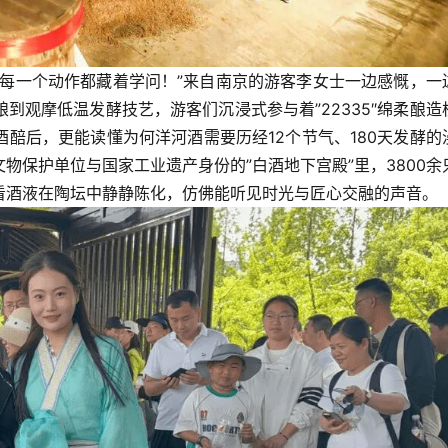
的每一个动作都藏着学问！”来自南京的游客李女士一边感慨，一
到观摩低温发酵技艺，游客们沉浸式参与着”22335″绵柔酿造
醅后，更能读懂为何洋河酒需要历经12个节气、180天发酵的
物保护单位与国家工业遗产身份的”白酒地下宫殿”里，3800余
看酒液在陶坛中静静陈化，仿佛能听见时光与匠心交融的声音。