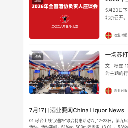
动态
5月20日
北京召开。
承载着承前
书记王琦、
酒业时报
负责人齐聚
中…
一场苏打
动态
文 | 杨
为主题的行
及媒体等多
发布会，不
酒业时报
平台搭建等
7月17日酒业要闻China Liquor News（
01 i茅台上线“汉酱杯”联合特惠活动7月17-23日，
活动。活动期间，51%vol 500ml汉酱酒（3.0）、53