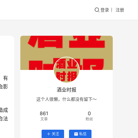
登录
注册
，有
会影
酒业时报
。
这个人很懒，什么都没有留下～
造成
861
0
合法
文章
粉丝
关注
私信