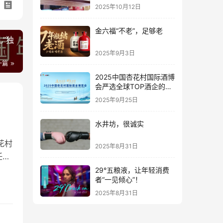
2025年10月12日
金六福“不老”，足够老
”独
2025年9月3日
一篇
2025中国杏花村国际酒博
会严选全球TOP酒企的底
气何在？
2025年9月25日
水井坊，很诚实
花村
2025年8月31日
任磊
酒集
29°五粮液，让年轻消费
者“一见倾心”！
汾
2025年8月31日