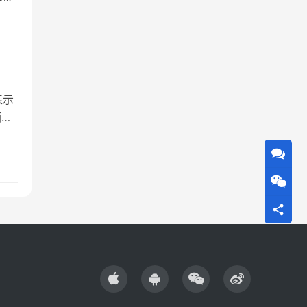
表示
酒、
飞天
意味