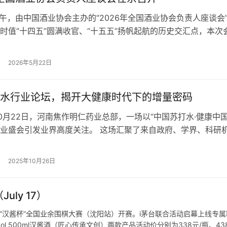
下午，由中国酒业协会主办的“2026年全国酒业协会负责人座谈会
时值“十四五”圆满收官、“十五五”扬帆起航的历史交汇点，本次
启后、共谋发展的重要使命。中国酒业协会理事长宋书玉、党支
秘书长何勇等协会领导，与来自全国各省、市、自治区的酒业协
2026年5月22日
一堂，聚焦产业变局，共话高质量发展新路径。 凝聚共识： 在
水行业论坛，揭开大健康时代下的增量密码
雯 10月22日，河南焦作明仁药业总部，一场以“中国苏打水·健康中国
业盛会引发业界高度关注。 这场汇聚了来自政府、学界、科研
方力量的第二届苏打水行业发展论坛暨名仁青少年饮用苏打水新
仅通过青少年饮用苏打水“蓝BUFF”的发布，更通过产学研深度
2025年10月26日
战略动作，让名仁完成了从“规模扩张”到“价值升级”的行业…
July 17）
第九届“汉酱杯”全国业余围棋大赛（沈阳站）开赛。i茅台联合活动启幕上线专
%vol 500ml汉酱酒（匠心传承文创）两款产品活动价分别为338元/瓶、43