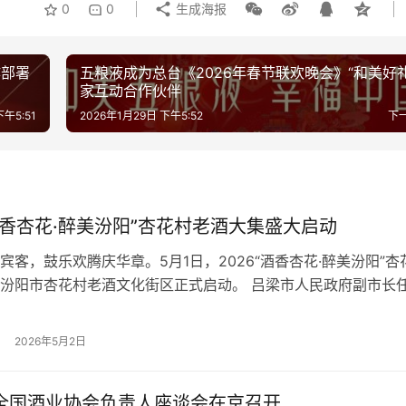
0
0
生成海报
作部署
五粮液成为总台《2026年春节联欢晚会》“和美好礼
家互动合作伙伴
下午5:51
2026年1月29日 下午5:52
下
“酒香杏花·醉美汾阳”杏花村老酒大集盛大启动
宾客，鼓乐欢腾庆华章。5月1日，2026“酒香杏花·醉美汾阳”杏
汾阳市杏花村老酒文化街区正式启动。 吕梁市人民政府副市长
式并宣布：2026“酒香杏花·醉美汾阳”杏花村老酒大集启动。汾
记、副董事长、总经理武跃飞，汾阳市委副书记、市长李冰峰，
2026年5月2日
委会主任郑志刚，汾阳市政协主席王云照，汾阳市委常委、市政
年全国酒业协会负责人座谈会在京召开