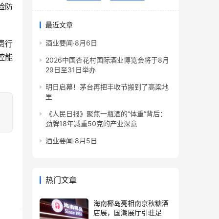
险防
最近文章
费行
酒业要闻·8月6日
控能
2026中国杏花村国际酒业博览会将于8月
29日至31日举办
明日启幕！茅台再把丰收节搬到了高粱地
里
《人民日报》聚焦一瓶酒的“体重”背后：
劲牌18年减重50克的产业深意
酒业要闻·8月5日
热门文章
海南椰岛亮相南京秋糖酒
店展，国潮展厅引驻足