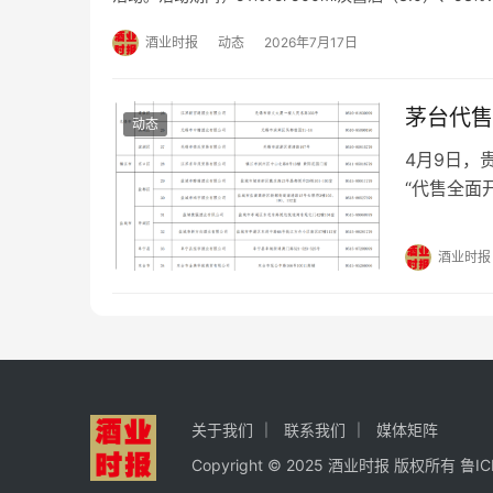
瓶。同时，单笔订单每购买53%vol 500ml汉酱酒（
酒业时报
动态
2026年7月17日
茅台代售
动态
4月9日，
“代售全面
生肖酒（经
茅台全系列
酒业时报
着茅台“代
关于我们
联系我们
媒体矩阵
Copyright © 2025 酒业时报 版权所有
鲁I