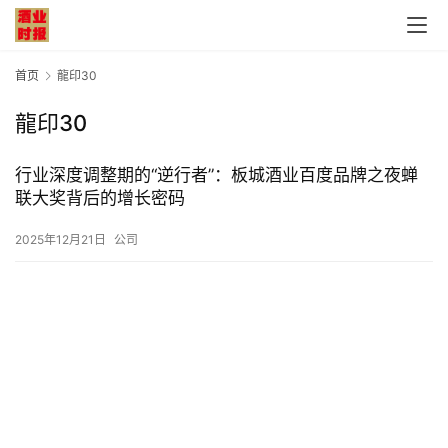
首页
龍印30
龍印30
首
行业深度调整期的“逆行者”：板城酒业百度品牌之夜蝉
页
联大奖背后的增长密码
公
2025年12月21日
公司
司
深
度
人
物