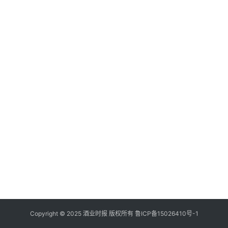
登录
注册
酒
观
活
动
动
态
视
频
Copyright © 2025 酒业时报 版权所有
鲁ICP备
15026410号-1