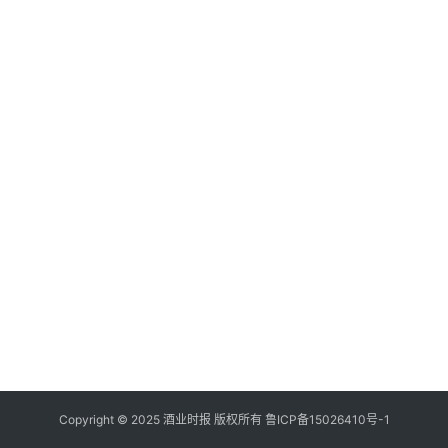
登录
注册
酒
观
活
动
动
态
视
频
Copyright © 2025 酒业时报 版权所有
鲁ICP备
15026410号-1