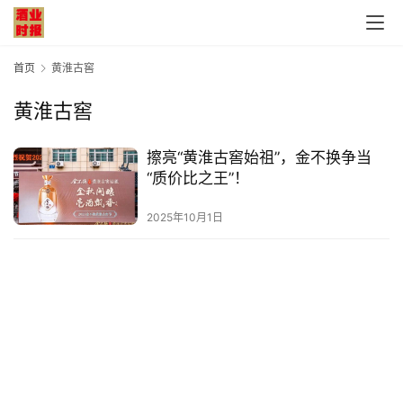
首页
黄淮古窖
黄淮古窖
首
擦亮“黄淮古窖始祖”，金不换争当
页
“质价比之王”！
公
2025年10月1日
司
深
度
人
物