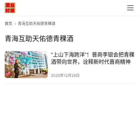
首页
青海互助天佑德青稞酒
青海互助天佑德青稞酒
首
“上山下海跨洋”！晋商李银会把青稞
页
酒带向世界，诠释新时代晋商精神
公
2025年12月26日
司
深
度
人
物