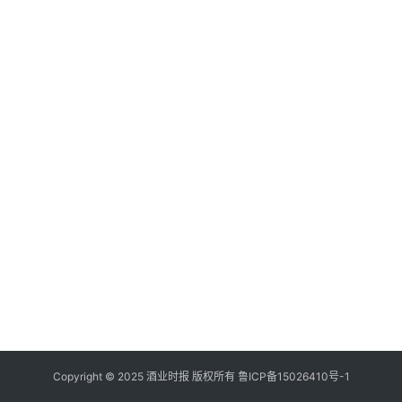
登录
注册
酒
观
活
动
动
态
视
频
Copyright © 2025 酒业时报 版权所有
鲁ICP备
15026410号-1