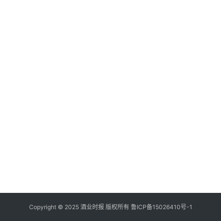
登录
注册
酒
观
活
动
动
态
视
频
Copyright © 2025 酒业时报 版权所有
鲁ICP备
15026410号-1