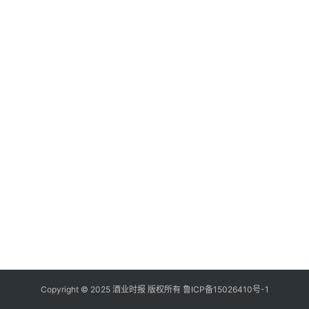
登录
注册
酒
观
活
动
动
态
视
频
Copyright © 2025 酒业时报 版权所有
鲁ICP备
15026410号-1