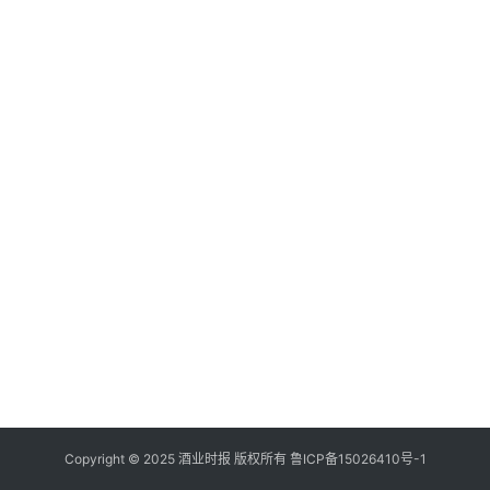
登录
注册
酒
观
活
动
动
态
视
频
Copyright © 2025 酒业时报 版权所有
鲁ICP备
15026410号-1