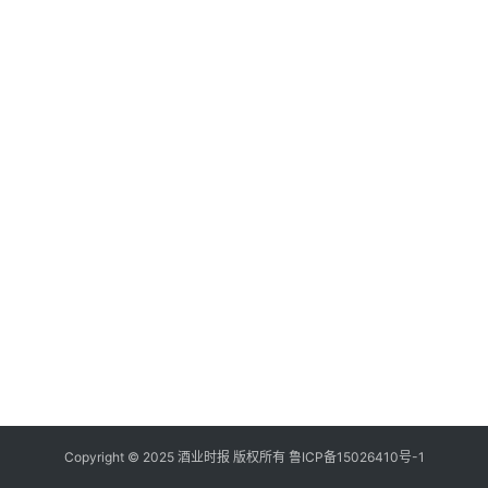
登录
注册
酒
观
活
动
动
态
视
频
Copyright © 2025 酒业时报 版权所有
鲁ICP备
15026410号-1