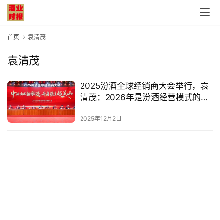
首页
袁清茂
袁清茂
首
2025汾酒全球经销商大会举行，袁
页
清茂：2026年是汾酒经营模式的转
变之年
公
2025年12月2日
司
深
度
人
物