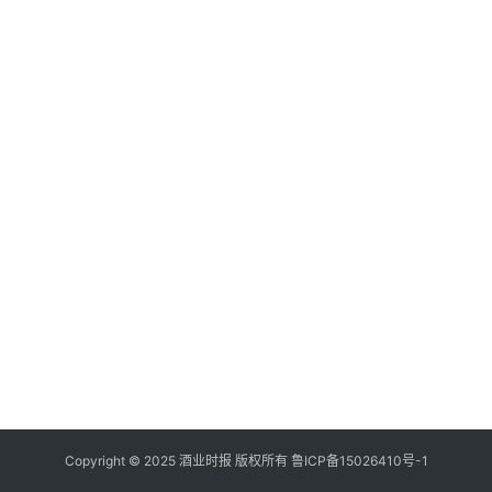
登录
注册
酒
观
活
动
动
态
视
频
Copyright © 2025 酒业时报 版权所有
鲁ICP备
15026410号-1