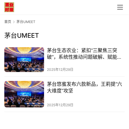
首页
茅台UMEET
茅台UMEET
首
茅台生态农业：紧扣“三聚焦三突
页
破”，系统性推动问题破解、赋能营
销增效
公
2025年12月29日
司
茅台悠蜜发布六款新品，王莉提“六
大维度”攻坚
深
度
2025年12月29日
人
物