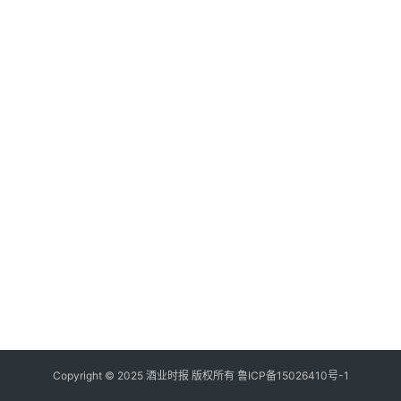
登录
注册
酒
观
活
动
动
态
视
频
Copyright © 2025 酒业时报 版权所有
鲁ICP备
15026410号-1