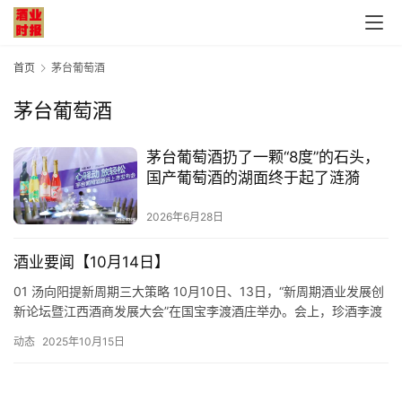
首页
茅台葡萄酒
茅台葡萄酒
首
茅台葡萄酒扔了一颗“8度”的石头，
页
国产葡萄酒的湖面终于起了涟漪
公
2026年6月28日
司
酒业要闻【10月14日】
深
01 汤向阳提新周期三大策略 10月10日、13日，“新周期酒业发展创
度
新论坛暨江西酒商发展大会”在国宝李渡酒庄举办。会上，珍酒李渡
集团首席执行官汤向阳针对新周期，提出三大策略：一是打破“三不
动态
2025年10月15日
做”，推出李渡王升级产品布局中腰部市场，从宴席场景突破；二是
人
做场景营销，通过分析三大灵魂六大要素，为客户定制个性化方
物
案，实现口碑传播；三是开放包容，宣布“国宝李渡酒庄就是…