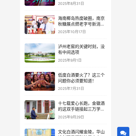
2025年8月31日
海南椰岛热度破圈，南京
秋糖展点燃老字号新消费
热潮
2025年10月17日
泸州老窖的关键时刻，没
有中间选项
2025年9月1日
低度白酒要火了？这三个
问题你必须要知道！
2025年7月31日
十七载爱心长跑，金徽酒
的这双手链接起三万学子
的人生路
2025年9月29日
文化白酒闪耀金陵，华山