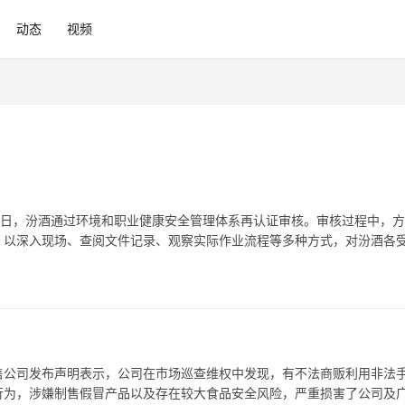
动态
视频
 近日，汾酒通过环境和职业健康安全管理体系再认证审核。审核过程中，
，以深入现场、查阅文件记录、观察实际作业流程等多种方式，对汾酒各
性与有效性，通过对公司环境和职业健康安全管理体系建设的深度剖析，
业销售公司发布声明表示，公司在市场巡查维权中发现，有不法商贩利用非法
行为，涉嫌制售假冒产品以及存在较大食品安全风险，严重损害了公司及