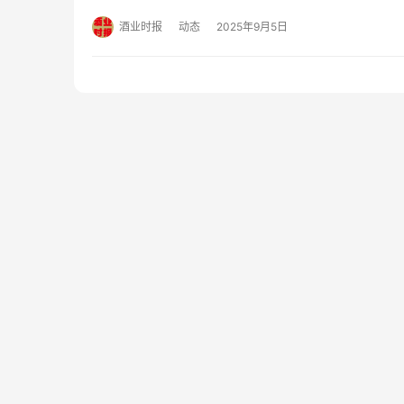
消费者的合法权益。 声明称：“公司所售产品均为原装
司原…
酒业时报
动态
2025年9月5日