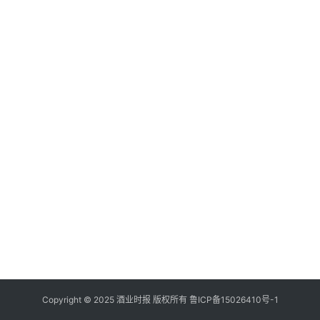
登录
注册
酒
观
活
动
动
态
视
频
Copyright © 2025 酒业时报 版权所有
鲁ICP备
15026410号-1