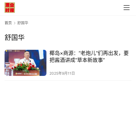
首页
舒国华
舒国华
首
椰岛×商源：“老炮儿”们再出发，要
页
把酱酒讲成“草本新故事”
公
2025年9月11日
司
深
度
人
物