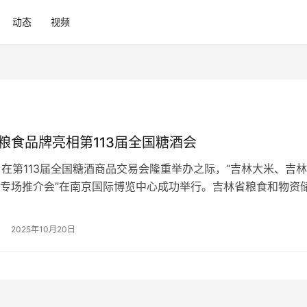
动态
视频
”粮食品牌亮相第113届全国糖酒会
日，在第113届全国糖酒商品交易会隆重举办之际，“吉林大米、吉
专场推介会”在南京国际博览中心成功举行。吉林省粮食和物资
员魏茂义、江苏省粮食和物资储备局党组成员、副局长李德、中
会副会长衡虹、中粮会展有限公司副总经理、全国糖酒商品交易
2025年10月20日
书长赵伟等领导出席活动，吉苏两省粮食企业代表、行业专家及
…