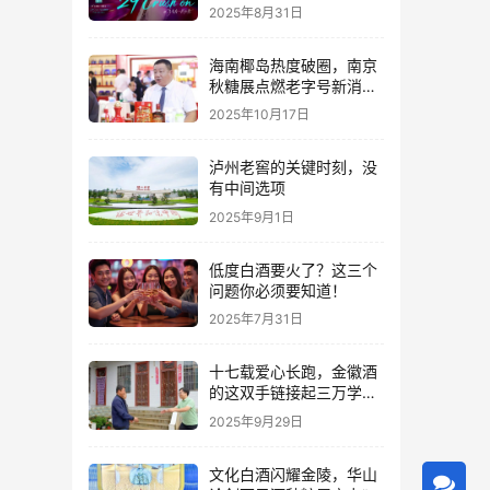
2025年8月31日
海南椰岛热度破圈，南京
秋糖展点燃老字号新消费
热潮
2025年10月17日
泸州老窖的关键时刻，没
有中间选项
2025年9月1日
低度白酒要火了？这三个
问题你必须要知道！
2025年7月31日
十七载爱心长跑，金徽酒
的这双手链接起三万学子
的人生路
2025年9月29日
文化白酒闪耀金陵，华山