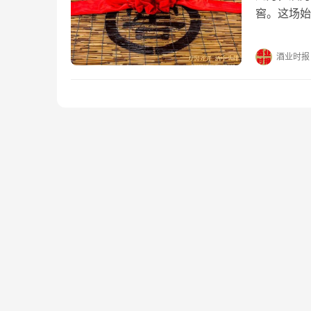
窖。这场始
杆。 看窖
池老”。在
酒业时报
7万余口窖
池7万多口