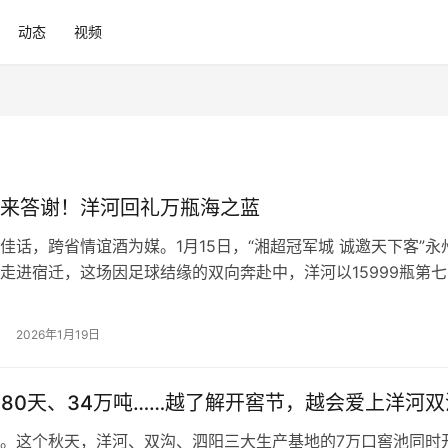
动态
视频
来答谢！洋河回礼万瓶海之蓝
佳话，跨省情谊酒为媒。1月15日，“湘超冠军城 诚邀天下客”永
走进宿迁，这场因足球结缘的双向奔赴中，洋河以15999瓶第七
霸气回礼，用国民佳酿续写苏湘两地深情，而作为2026年苏超
伴，海之蓝更以双重身份见证这场跨省盛会。 这份回礼藏着满
2026年1月19日
99”的数量寓意“两地情谊长长久久”，每一瓶100mL的海…
180天、34万吨……越了解开窖节，越会爱上洋河双
。这个秋天，洋河、双沟、泗阳三大生产基地的7万口窖池同时