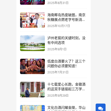
2025年8月31日
海南椰岛热度破圈，南京
秋糖展点燃老字号新消费
热潮
2025年10月17日
泸州老窖的关键时刻，没
有中间选项
2025年9月1日
低度白酒要火了？这三个
问题你必须要知道！
2025年7月31日
十七载爱心长跑，金徽酒
的这双手链接起三万学子
的人生路
2025年9月29日
文化白酒闪耀金陵，华山