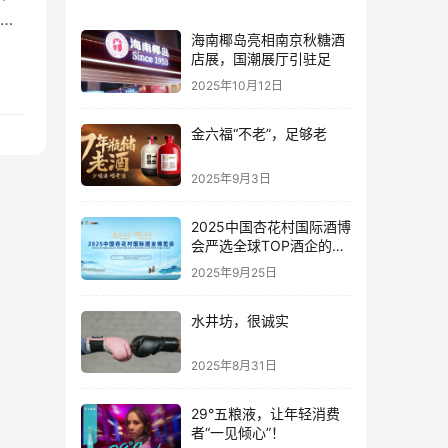
标
海南椰岛亮相南京秋糖酒
凭窖
店展，国潮展厅引驻足
河以
2025年10月12日
窖
金六福“不老”，足够老
2025年9月3日
2025中国杏花村国际酒博
会严选全球TOP酒企的底
气何在？
2025年9月25日
水井坊，很诚实
2025年8月31日
29°五粮液，让年轻消费
者“一见倾心”！