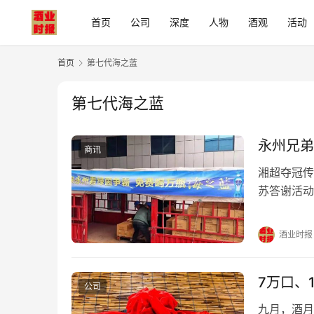
首页
公司
深度
人物
酒观
活动
首页
第七代海之蓝
第七代海之蓝
永州兄弟
商讯
湘超夺冠传
苏答谢活动
海之蓝小酒
战略合作伙
酒业时报
思，“159
7万口、
公司
九月，酒月