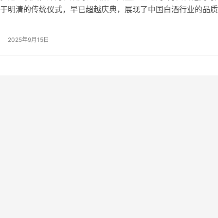
于明清的传统仪式，早已超越庆典，展现了中国白酒行业的品质
池规模：7万口窖池 有句古话说得好，“千年老窖万年糟，酒好全
白酒行业，窖池数量就是核心竞争力。从开窖节上可以看到，洋
2025年9月15日
池的庞大规模，窖池数量稳居行业头部。 目前，洋河拥有名优酒
…