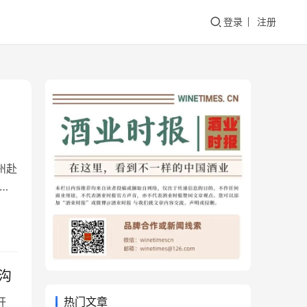
登录
注册
州赴
代
官方
满巧
沟
热门文章
开