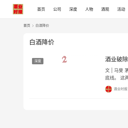
首页
公司
深度
人物
酒观
活动
首页
白酒降价
白酒降价
酒业破除
深度
文 | 马
底线。 这
中国酒业的
酒业时报
长曲线。然
费市场逐渐
的现…