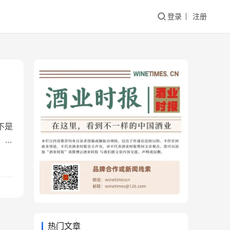
登录
注册
不是
 在
增
消
酷
热门文章