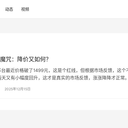
动态
视频
魔咒：降价又如何？
斐 茅台最近价格破了1499元，这是个红线，但根据市场反馈，这个
两天又有小幅度回升，这才是真实的市场反馈，涨涨降降才正常。
历史长卷中，茅台曾是一支永不褪色的金笔，勾勒出令人瞠目的
2025年12月15日
而，当经济周期的寒流袭来，这支“液体黄金”的价格开始松动，
冷却，高端酒的金融属性日渐式微，整个行业不得不面对一个残