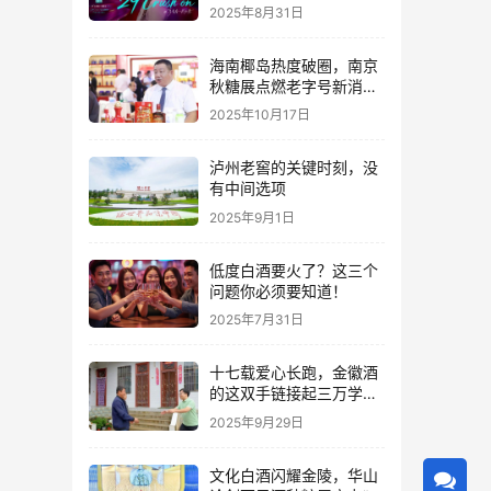
2025年8月31日
海南椰岛热度破圈，南京
秋糖展点燃老字号新消费
热潮
2025年10月17日
泸州老窖的关键时刻，没
有中间选项
2025年9月1日
低度白酒要火了？这三个
问题你必须要知道！
2025年7月31日
十七载爱心长跑，金徽酒
的这双手链接起三万学子
的人生路
2025年9月29日
文化白酒闪耀金陵，华山