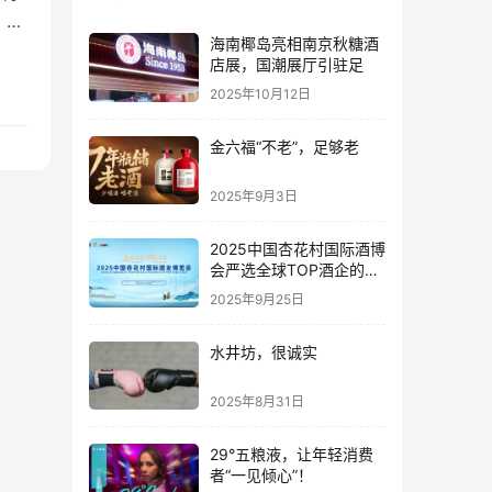
。华
海南椰岛亮相南京秋糖酒
 据
店展，国潮展厅引驻足
，但
2025年10月12日
正
金六福“不老”，足够老
2025年9月3日
2025中国杏花村国际酒博
会严选全球TOP酒企的底
气何在？
2025年9月25日
水井坊，很诚实
2025年8月31日
29°五粮液，让年轻消费
者“一见倾心”！