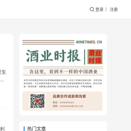
登录
注册
发生
赚
讨论
三
产
热门文章
么利