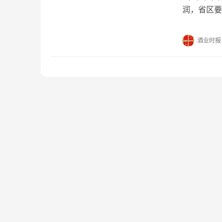
润，省区要
北一位代理
了解，该经
酒业时报
面对巨大的
准备重新调