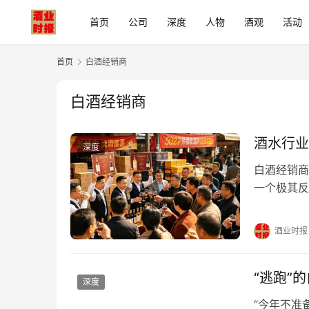
首页
公司
深度
人物
酒观
活动
首页
白酒经销商
白酒经销商
酒水行业
深度
白酒经销商
一个极其反
不到钱的核
答案之前，
酒业时报
个全国名酒
品”。 老李
“逃跑”
深度
“今年不准