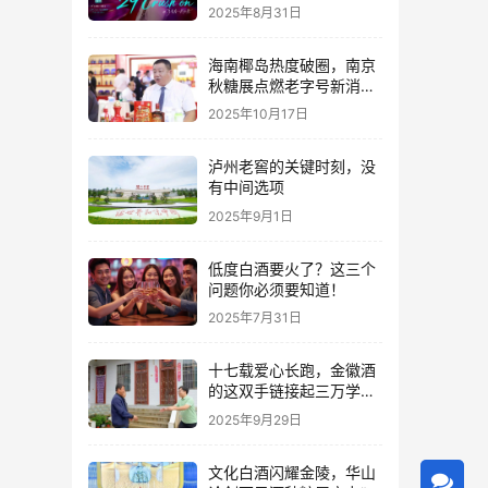
2025年8月31日
海南椰岛热度破圈，南京
秋糖展点燃老字号新消费
热潮
2025年10月17日
泸州老窖的关键时刻，没
有中间选项
2025年9月1日
低度白酒要火了？这三个
问题你必须要知道！
2025年7月31日
十七载爱心长跑，金徽酒
的这双手链接起三万学子
的人生路
2025年9月29日
文化白酒闪耀金陵，华山