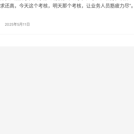
求还高，今天这个考核，明天那个考核，让业务人员筋疲力尽”
一线名酒品牌的经销商王总，在与酒业时报交流时，如此透露。
销商与X品牌合作长达十余年，曾是该品牌在本区的优秀经销商
2025年5月11日
业绩压力、严格的考核规定和越来越低的毛利，其坦言“累了”，
…