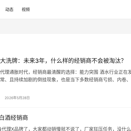
动态
视频
大洗牌：未来3年，什么样的经销商不会被淘汰？
代理通胀时代，经销商最清醒的选择：能力突围 酒水行业正在
常、且持续加剧的倒挂现象，也是当下多数经销商亏损、内卷、
心症结。白酒为什么越来越难卖？经销商到底该如何抉择？ 在
先看一个做了十几年白酒生意的经销商老李的经历：老李代理过
2026年5月28日
品牌，仓库里堆着几个开发产品的条码，用他的话说“根本不缺
说：…
的白酒经销商
备代理X品牌了，大家都动销慢就不说了，厂家狂压任务，没什