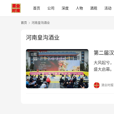
首页
公司
深度
人物
酒观
活动
首页
河南皇沟酒业
河南皇沟酒业
第二届汉
公司
大风起兮，
盛大启幕。
化工作委员
时代新表达
酒业时报
了作为文化
业而言，汉