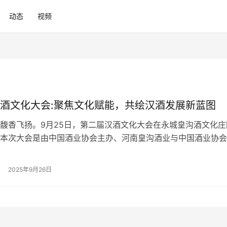
动态
视频
酒文化大会:聚焦文化赋能，共绘汉酒发展新蓝图
馥香飞扬。9月25日，第二届汉酒文化大会在永城皇沟酒文化庄
本次大会是由中国酒业协会主办、河南皇沟酒业与中国酒业协会
会联袂承办的行业盛会，旨在推动中国酒业新文化建设和酒文化
。作为中国酒文化月期间的重磅活动，本次大会的召开，有力推
2025年9月26日
圣地的河南酒业的高质量发展。 品牌升维，馥香汉韵绽华章 对
酒文…