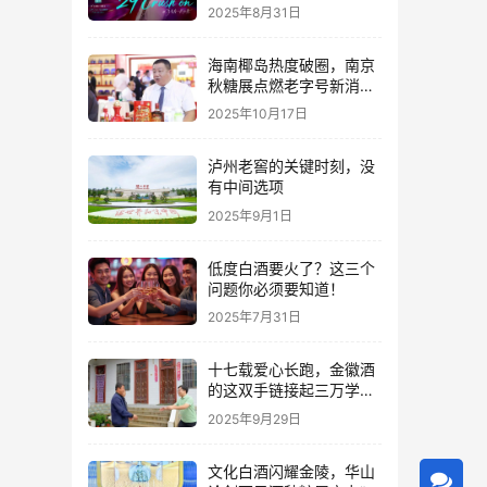
2025年8月31日
海南椰岛热度破圈，南京
秋糖展点燃老字号新消费
热潮
2025年10月17日
泸州老窖的关键时刻，没
有中间选项
2025年9月1日
低度白酒要火了？这三个
问题你必须要知道！
2025年7月31日
十七载爱心长跑，金徽酒
的这双手链接起三万学子
的人生路
2025年9月29日
文化白酒闪耀金陵，华山