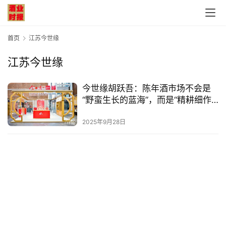
首页
江苏今世缘
江苏今世缘
首
今世缘胡跃吾：陈年酒市场不会是
页
“野蛮生长的蓝海”，而是“精耕细作
的良田”
公
2025年9月28日
司
深
度
人
物