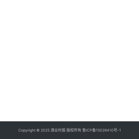
登录
注册
酒
观
活
动
动
态
视
频
Copyright © 2025 酒业时报 版权所有
鲁ICP备
15026410号-1