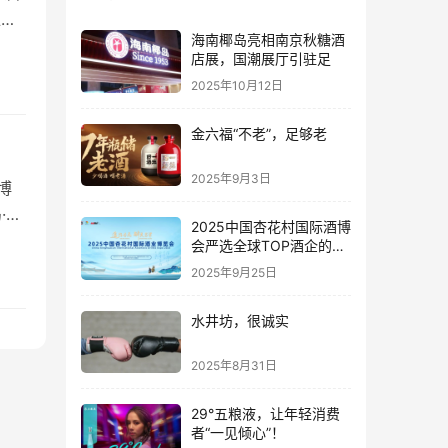
位里
海南椰岛亮相南京秋糖酒
熠生
店展，国潮展厅引驻足
人络
2025年10月12日
金六福“不老”，足够老
2025年9月3日
博
·草
2025中国杏花村国际酒博
的
会严选全球TOP酒企的底
。行
气何在？
2025年9月25日
新…
水井坊，很诚实
2025年8月31日
29°五粮液，让年轻消费
者“一见倾心”！