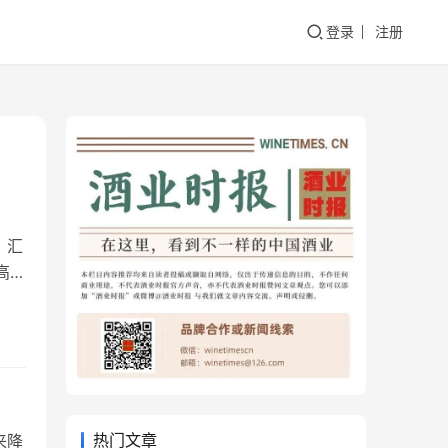
登录
注册
，汇
高扬
，擘
逐梦
热门文章
来降