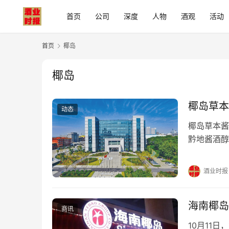
首页
公司
深度
人物
酒观
活动
首页
椰岛
椰岛
椰岛草本
动态
椰岛草本酱
黔地酱酒醇
中华老字号
画酱酒发展
酒业时报
赴千秋 今
海南椰岛
商讯
10月11