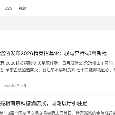
动态
视频
酱酒发布2026精英招募令：骏马奔腾·职启新程
酒 2026精英招聘令 天地酝佳酿，日月凝琼浆 承琼州山川灵韵
香 承袭古法酿造薪火，融汇草本秘制良方 七十三载椰岛匠心，
旗帜 A股上市深耕行业，国资强企鼎力护航 创新开拓健康赛道
新章 山河入酒韵绵长，醇香千里映九州 骏马奔腾凌云志，宏图
2026年6月27日
朝盛幕新启，宏图静待贤才 纳贤不问来路，唯凭德才赴山海 育…
亮相南京秋糖酒店展，国潮展厅引驻足
日，第113届全国糖酒商品交易会酒店展首日，秋意渐浓的金陵城迎