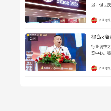
温，但世茂
早早涌入了人
辉，72年
酒业时报
绎不绝。 
椰岛×商
公司
行业调整之
览中心。钱
本世家”全
双向奔赴，
酒业时报
业调整期里