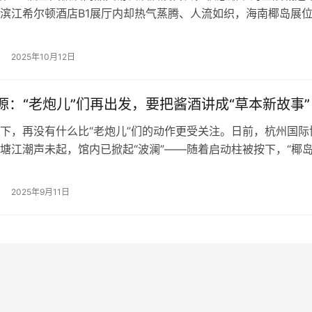
滨江希尔顿酒店B1展厅内却热气蒸腾、人流如织，海南椰岛展
群。 门头上方“海南椰岛 since 1953”的鎏金标识在灯光下熠
的品牌年轮与现代展厅设计碰撞出独特气场，往来经销商与媒体
2025年10月12日
一场关于“老字号如何用新语言对话大健康消费”的实践…
源：“老炮儿”们再出发，要把酱酒讲成“草本新故事”
下，再没有什么比“老炮儿”们的动作更受关注。日前，杭州国际
塘江潮声未起，馆内已掀起“波澜”——随着启动柱被按下，“椰岛
线产品正式亮相。 这是中华老字号海南椰岛与酒业大商商源集团
也是酱酒赛道首次以“草本+全价位矩阵”高调切入健康消费浪潮
2025年9月11日
，几位“老男人”的新动作，给酱酒讲了一个新故事。 “老炮儿”出