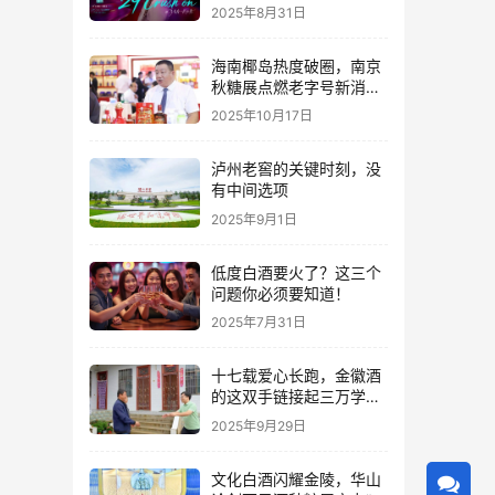
2025年8月31日
海南椰岛热度破圈，南京
秋糖展点燃老字号新消费
热潮
2025年10月17日
泸州老窖的关键时刻，没
有中间选项
2025年9月1日
低度白酒要火了？这三个
问题你必须要知道！
2025年7月31日
十七载爱心长跑，金徽酒
的这双手链接起三万学子
的人生路
2025年9月29日
文化白酒闪耀金陵，华山