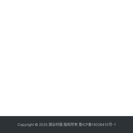
登录
注册
酒
观
活
动
动
态
视
频
Copyright © 2025 酒业时报 版权所有
鲁ICP备
15026410号-1