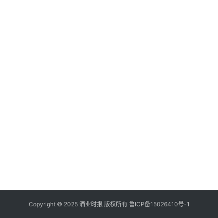
登录
注册
酒
观
活
动
动
态
视
频
Copyright © 2025 酒业时报 版权所有
鲁ICP备
15026410号-1