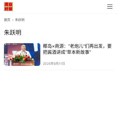
首页
朱跃明
朱跃明
首
椰岛×商源：“老炮儿”们再出发，要
页
把酱酒讲成“草本新故事”
公
2025年9月11日
司
深
度
人
物