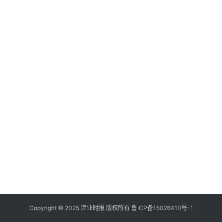
登录
注册
酒
观
活
动
动
态
视
频
Copyright © 2025 酒业时报 版权所有
鲁ICP备
15026410号-1