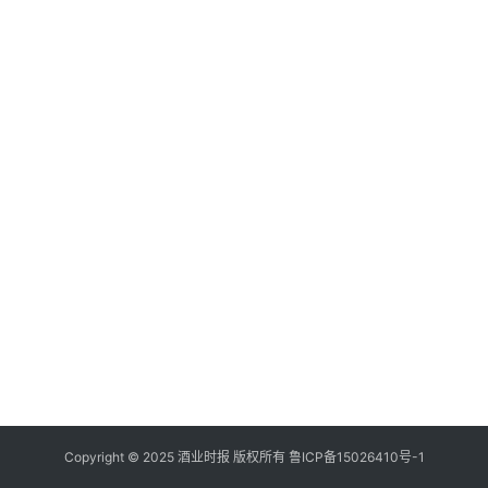
登录
注册
酒
观
活
动
动
态
视
频
Copyright © 2025 酒业时报 版权所有
鲁ICP备
15026410号-1