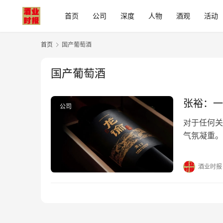
首页
公司
深度
人物
酒观
活动
首页
国产葡萄酒
国产葡萄酒
张裕：一
公司
对于任何关
气氛凝重。
今年一季度
平。 对于
酒业时报
营收32.7