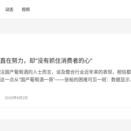
动态
视频
直在努力，却“没有抓住消费者的心”
注国产葡萄酒的人士而言，谈及整合行业近年来的表现，相信都
这一点从“国产葡萄酒一哥”——张裕的困难可见一斑：数据显示
，张裕实现营收8.11亿元，同比微增0.01%，净利润与去年同期
张裕来讲，这份表面平静的数据延续了2024年的颓势：2024年
2025年6月2日
7亿元，同比下降25.26%，净利润暴跌42.68%至3.…