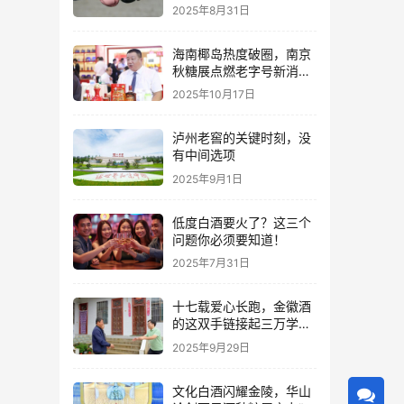
2025年8月31日
海南椰岛热度破圈，南京
秋糖展点燃老字号新消费
热潮
2025年10月17日
泸州老窖的关键时刻，没
有中间选项
2025年9月1日
低度白酒要火了？这三个
问题你必须要知道！
2025年7月31日
十七载爱心长跑，金徽酒
的这双手链接起三万学子
的人生路
2025年9月29日
文化白酒闪耀金陵，华山