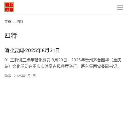
首页
四特
四特
首
酒业要闻·2025年8月31日
页
01 王莉谈三点年轻化感受 8月29日，2025年贵州茅台韶华（重庆
站）文化活动在重庆庆渝宴古风餐厅举行。茅台集团党委副书记、
公
总经理王莉与茅台传承人和年轻茅友代表们齐聚一堂，一起探讨茅
司
动态
2025年9月1日
台“年轻化”战略的未来。 在致辞中，王莉以《悦韶华青春底色 赴未
来时代同行》为题，用“活力、创新、包容”三个关键词，与大家分享
深
三点关于年轻化的感受。一是“活力”驱动，让“肌体”…
度
人
物