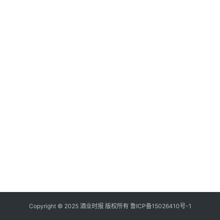
登录
注册
酒
观
活
动
动
态
视
频
Copyright © 2025 酒业时报 版权所有
鲁ICP备
15026410号-1