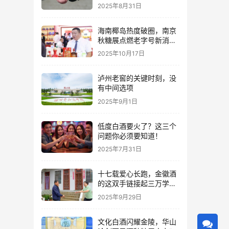
2025年8月31日
海南椰岛热度破圈，南京
秋糖展点燃老字号新消费
热潮
2025年10月17日
泸州老窖的关键时刻，没
有中间选项
2025年9月1日
低度白酒要火了？这三个
问题你必须要知道！
2025年7月31日
十七载爱心长跑，金徽酒
的这双手链接起三万学子
的人生路
2025年9月29日
文化白酒闪耀金陵，华山