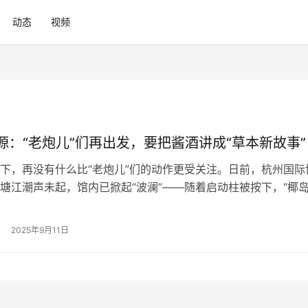
动态
视频
源：“老炮儿”们再出发，要把酱酒讲成“草本新故事”
下，再没有什么比“老炮儿”们的动作更受关注。日前，杭州国际
塘江潮声未起，馆内已掀起“波澜”——随着启动柱被按下，“椰岛
线产品正式亮相。 这是中华老字号海南椰岛与酒业大商商源集团
也是酱酒赛道首次以“草本+全价位矩阵”高调切入健康消费浪潮
2025年9月11日
，几位“老男人”的新动作，给酱酒讲了一个新故事。 “老炮儿”出