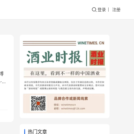
登录
注册
博
·草
的
。行
新…
热门文章