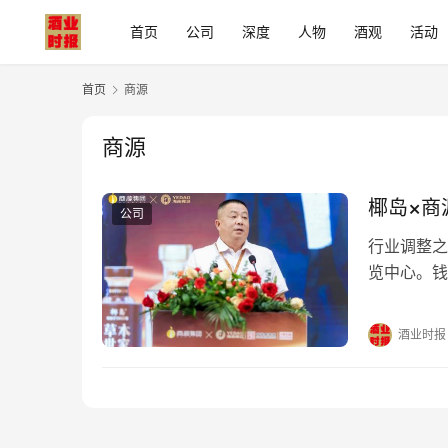
首页
公司
深度
人物
酒观
活动
首页
商源
商源
椰岛×商
公司
行业调整之
览中心。钱
本世家”全
双向奔赴，
酒业时报
业调整期里