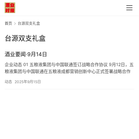
首页
台源双支礼盒
台源双支礼盒
首
酒业要闻·9月14日
页
企业动态 01 五粮液集团与中国联通签订战略合作协议 9月12日，五
粮液集团与中国联通在五粮液成都营销创新中心正式签署战略合作
公
协议。根据协议，双方将围绕产业互惠、品牌宣传、数字化转型、
司
动态
2025年9月15日
基础通信及网络安全等领域进一步深化合作。会上，五粮液集团下
属子公司圣山集团、宜宾纸业、川红集团分别与四川联通签订战略
深
落地协议。 02 泸州老窖：深度推进数字化转型发展 9月12…
度
人
物