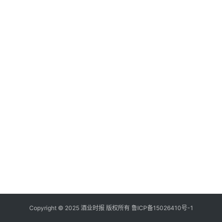
登录
注册
酒
观
活
动
动
态
视
频
Copyright © 2025 酒业时报 版权所有
鲁ICP备
15026410号-1