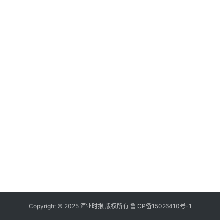
登录
注册
酒
观
活
动
动
态
视
频
Copyright © 2025 酒业时报 版权所有
鲁ICP备
15026410号-1