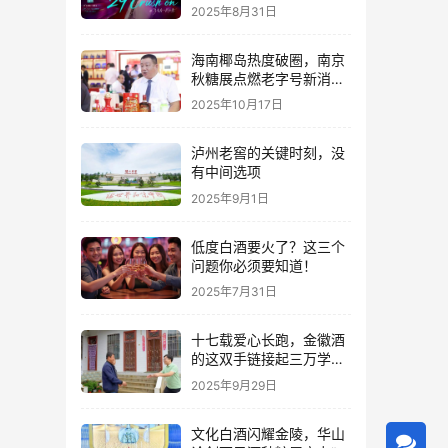
2025年8月31日
海南椰岛热度破圈，南京
秋糖展点燃老字号新消费
热潮
2025年10月17日
泸州老窖的关键时刻，没
有中间选项
2025年9月1日
低度白酒要火了？这三个
问题你必须要知道！
2025年7月31日
十七载爱心长跑，金徽酒
的这双手链接起三万学子
的人生路
2025年9月29日
文化白酒闪耀金陵，华山