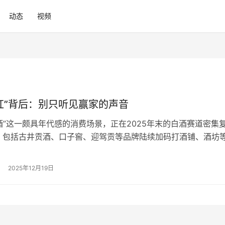
动态
视频
红”背后：别只听见赢家的声音
酒”这一颇具年代感的消费场景，正在2025年末的白酒赛道密集
，包括古井贡酒、口子窖、迎驾贡等品牌陆续加码打酒铺、酒坊
、斑马侠等散酒连锁品牌也备受关注。再往前，川酒集团、泰山
陈仓，更诞生了百老泉、又一村等全国性散酒连锁品牌。 一时
2025年12月19日
了行业“第二增长曲线”的标配。可当百亿级名酒集体躬身入局，
…