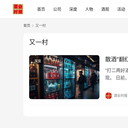
首页
公司
深度
人物
酒观
活动
首页
又一村
又一村
散酒“翻
深度
“打二两好
现。 日前
务，唐三两
业早已暗度
酒业时报
散酒似乎成
们更需要冷