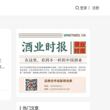
登录
注册
复
等业
酒
间，
我
热门文章