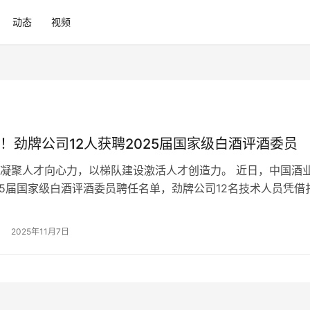
动态
视频
！劲牌公司12人获聘2025届国家级白酒评酒委员
凝聚人才向心力，以梯队建设激活人才创造力。 近日，中国酒
25届国家级白酒评酒委员聘任名单，劲牌公司12名技术人员凭借
与优异的竞赛表现获聘，再度彰显劲牌在白酒品评领域的技术积
的雄厚实力。 01 十二才俊脱颖而出，技术团队彰显“硬核”实力 
2025年11月7日
白酒品酒职业技能竞赛决赛中，来自劲牌研究院林韡、祝成、孙