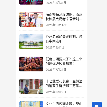
2025年8月31日
海南椰岛热度破圈，南京
秋糖展点燃老字号新消费
热潮
2025年10月17日
泸州老窖的关键时刻，没
有中间选项
2025年9月1日
低度白酒要火了？这三个
问题你必须要知道！
2025年7月31日
十七载爱心长跑，金徽酒
的这双手链接起三万学子
的人生路
2025年9月29日
文化白酒闪耀金陵，华山