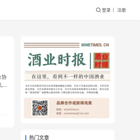
登录
注册
业协
扎实
淀
在
婷
热门文章