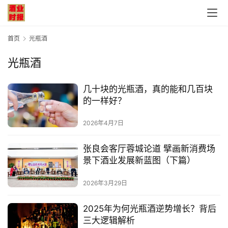
首页
光瓶酒
光瓶酒
几十块的光瓶酒，真的能和几百块
的一样好？
首
页
2026年4月7日
公
张良会客厅蓉城论道 擘画新消费场
司
景下酒业发展新蓝图（下篇）
2026年3月29日
深
度
2025年为何光瓶酒逆势增长？背后
三大逻辑解析
人