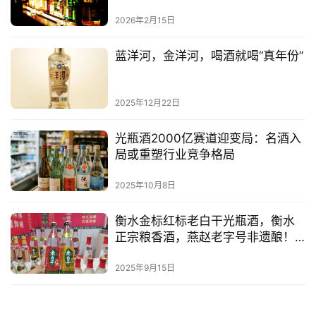
物
2026年2月15日
登录
注册
酒
蓝洋河，金洋河，喝酒就喝“真年份”
观
2025年12月22日
活
动
光瓶酒2000亿赛道迎变局：名酒入
局或重塑行业竞争格局
动
态
2025年10月8日
视
衡水金标红标老白干光瓶酒，衡水
频
正宗粮香酒，燕赵老字号非遗酿！
空白区域火爆招商中！
2025年9月15日