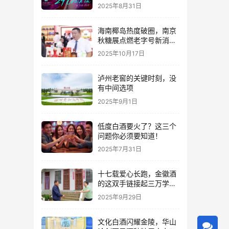
2025年8月31日
海南椰岛热度破圈，南京
秋糖展点燃老字号新消费
热潮
2025年10月17日
泸州老窖的关键时刻，没
有中间选项
2025年9月1日
低度白酒要火了？这三个
问题你必须要知道！
2025年7月31日
十七载爱心长跑，金徽酒
的这双手链接起三万学子
的人生路
2025年9月29日
文化白酒闪耀金陵，华山