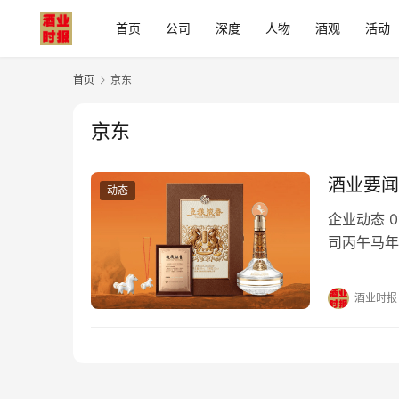
首页
公司
深度
人物
酒观
活动
首页
京东
京东
酒业要闻
动态
企业动态 
司丙午马年
52°88
五粮液联手
酒业时报
五粮液×京