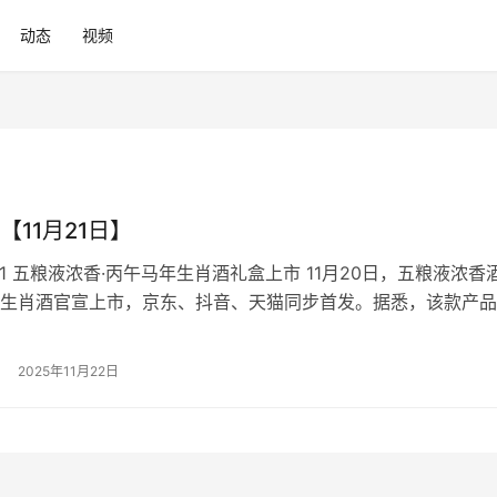
动态
视频
【11月21日】
01 五粮液浓香·丙午马年生肖酒礼盒上市 11月20日，五粮液浓香
生肖酒官宣上市，京东、抖音、天猫同步首发。据悉，该款产品
8ml礼盒款，电商平台显示单盒售价为1800元（详情以官方为准）。 
京东共拓消费新场景 11月17日，以“十年知遇，盛启未来”为主
2025年11月22日
东品酒会在海南三亚举行。双方表示将进一步加…