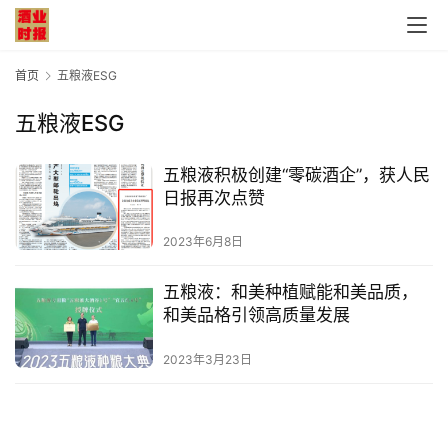
首页
五粮液ESG
五粮液ESG
首
五粮液积极创建“零碳酒企”，获人民
页
日报再次点赞
公
2023年6月8日
司
五粮液：和美种植赋能和美品质，
和美品格引领高质量发展
深
度
2023年3月23日
人
物