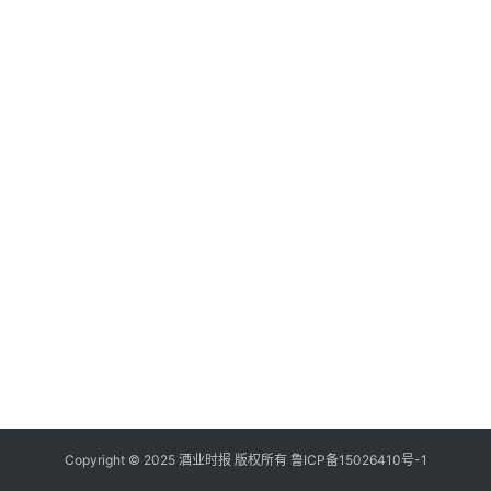
登录
注册
酒
观
活
动
动
态
视
频
Copyright © 2025 酒业时报 版权所有
鲁ICP备
15026410号-1