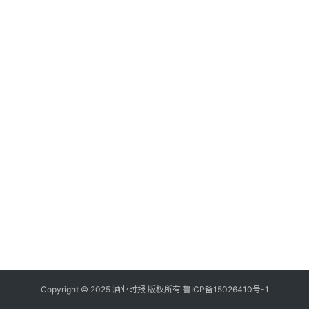
登录
注册
酒
观
活
动
动
态
视
频
Copyright © 2025 酒业时报 版权所有
鲁ICP备
15026410号-1