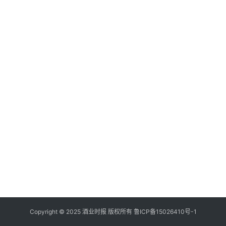
登录
注册
酒
观
活
动
动
态
视
频
Copyright © 2025 酒业时报 版权所有
鲁ICP备
15026410号-1