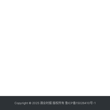
登录
注册
酒
观
活
动
动
态
视
频
Copyright © 2025 酒业时报 版权所有
鲁ICP备
15026410号-1