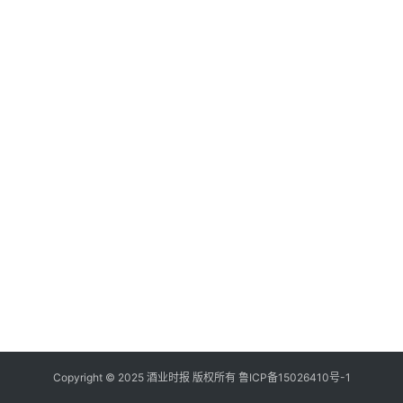
登录
注册
酒
观
活
动
动
态
视
频
Copyright © 2025 酒业时报 版权所有
鲁ICP备
15026410号-1