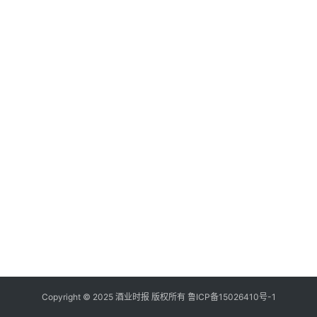
登录
注册
酒
观
活
动
动
态
视
频
Copyright © 2025 酒业时报 版权所有
鲁ICP备
15026410号-1