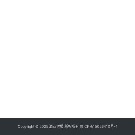
登录
注册
酒
观
活
动
动
态
视
频
Copyright © 2025 酒业时报 版权所有
鲁ICP备
15026410号-1